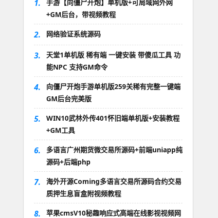
1.
手游【向僵尸开炮】单机版+可局域网外网
+GM后台，带视频教程
2.
网络验证系统源码
3.
天堂1单机版 稀有端 一键安装 带傻瓜工具 功
能NPC 支持GM命令
4.
向僵尸开炮手游单机版259关稀有完整一键端
GM后台完美版
5.
WIN10武林外传401怀旧端单机版+安装教程
+GM工具
6.
多语言广州期货微交易所源码+前端uniapp纯
源码+后端php
7.
海外开源Coming多语言交易所源码合约交易
质押生息盲盒附视频教程
8.
苹果cmsV10秘趣响应式高端在线影视视频网