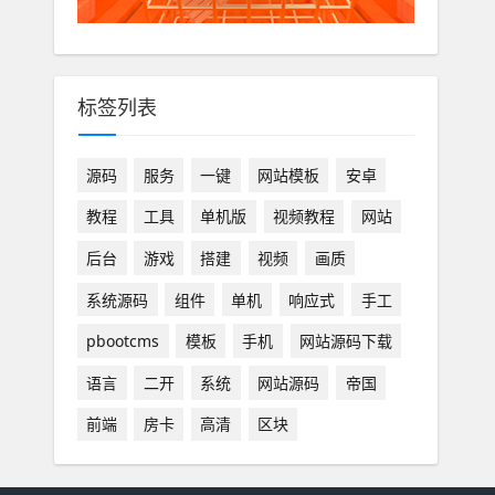
标签列表
源码
服务
一键
网站模板
安卓
教程
工具
单机版
视频教程
网站
后台
游戏
搭建
视频
画质
系统源码
组件
单机
响应式
手工
pbootcms
模板
手机
网站源码下载
语言
二开
系统
网站源码
帝国
前端
房卡
高清
区块