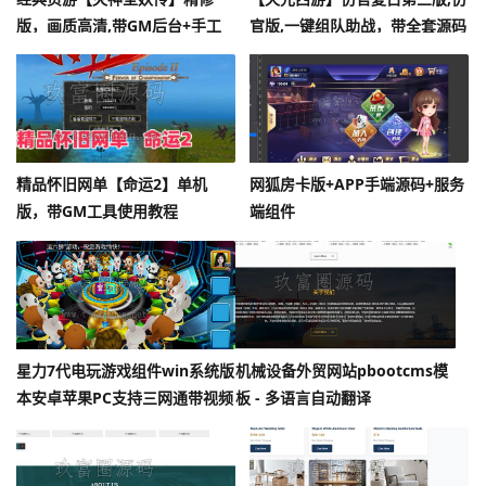
版，画质高清,带GM后台+手工
官版,一键组队助战，带全套源码
外网端架设教程
+玩法攻略+局域外网架设教程
精品怀旧网单【命运2】单机
网狐房卡版+APP手端源码+服务
版，带GM工具使用教程
端组件
星力7代电玩游戏组件win系统版
机械设备外贸网站pbootcms模
本安卓苹果PC支持三网通带视频
板 - 多语言自动翻译
搭建教程