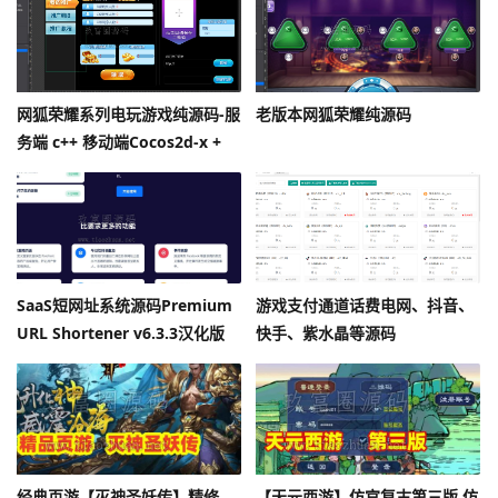
网狐荣耀系列电玩游戏纯源码-服
老版本网狐荣耀纯源码
务端 c++ 移动端Cocos2d-x +
Lua
SaaS短网址系统源码Premium
游戏支付通道话费电网、抖音、
URL Shortener v6.3.3汉化版
快手、紫水晶等源码
经典页游【灭神圣妖传】精修
【天元西游】仿官复古第三版,仿