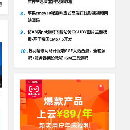
质押生息盲盒附视频教程
版
8 .
苹果cmsV10秘趣响应式高端在线影视视频网
站源码
9 .
仿A8棋pai源码下载站仿CX-UDY图片主题模
板-基于帝国CMS7.5开发
10 .
慕羽精修河马开服端GGE大话西游，全套源
码+服务器架设教程+GM工具源码
视