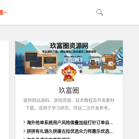
题
玖富圈
提供网站源码、游戏资源、技术教程及开发素材
下载，适用于学习研究、项目二次开发参考。
海外抢单系统用户风险值叠加组打针订单自动匹配系统
拼拼有礼酒久拼唐古拉优选众力邦惠乐优选养猪拼购拼团返利系统