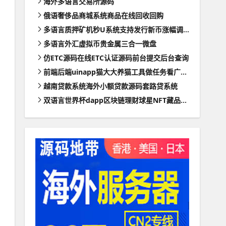
海外多语言交易所源码
俄语奢侈品商城系统商品在线回收回购
多语言质押矿机秒U系统支持发行新币涨幅调控+代理后台
多语言外汇虚拟币贵金属三合一微盘
仿ETC源码在线ETC认证源码前台提交后台查询
前端后端uinapp猫大大养猫工具做任务看广告邀好友即可获得收益猫力合成游戏
越南贷款系统海外小额贷款源码套路贷系统
双语言世界杯dapp区块链理财球星NFT藏品投资带uinapp源码