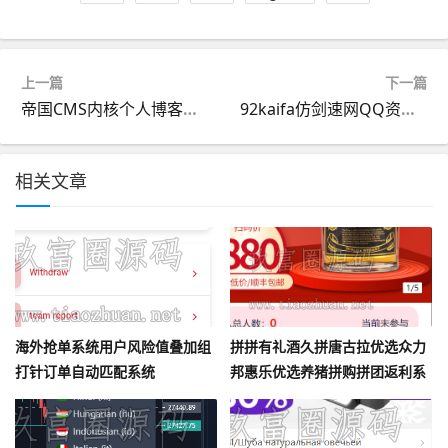
上一篇
下一篇
帝国CMS内核个人博客类型源码
92kaifa仿剑速网QQ资源共享源码
相关文章
海外抢单系统用户风险值叠加组
拼拼有礼酒久拼唐古拉优选众力
打针订单自动匹配系统
邦惠乐优选养猪拼购拼团返利系
统