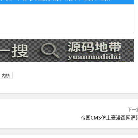
内核
下一
帝国CMS仿土豪漫画网源