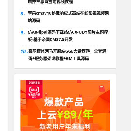
质押生息盲盒附视频教程
8 .
苹果cmsV10秘趣响应式高端在线影视视频网
站源码
9 .
仿A8棋pai源码下载站仿CX-UDY图片主题模
板-基于帝国CMS7.5开发
10 .
慕羽精修河马开服端GGE大话西游，全套源
码+服务器架设教程+GM工具源码