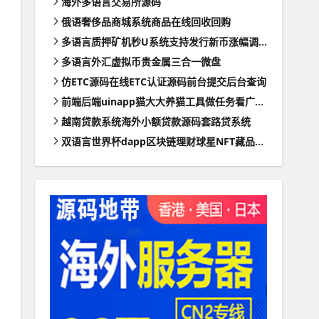
海外多语言交易所源码
俄语奢侈品商城系统商品在线回收回购
多语言质押矿机秒U系统支持发行新币涨幅调控+代理后台
多语言外汇虚拟币贵金属三合一微盘
仿ETC源码在线ETC认证源码前台提交后台查询
前端后端uinapp猫大大养猫工具做任务看广告邀好友即可获得收益猫力合成游戏
越南贷款系统海外小额贷款源码套路贷系统
双语言世界杯dapp区块链理财球星NFT藏品投资带uinapp源码