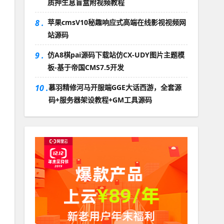
质押生息盲盒附视频教程
8 .
苹果cmsV10秘趣响应式高端在线影视视频网
站源码
9 .
仿A8棋pai源码下载站仿CX-UDY图片主题模
板-基于帝国CMS7.5开发
10 .
慕羽精修河马开服端GGE大话西游，全套源
码+服务器架设教程+GM工具源码