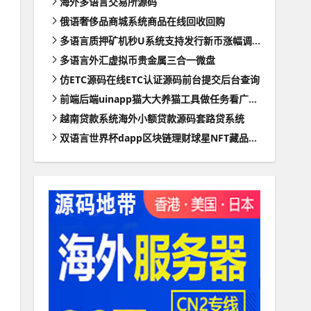
海外多语言交易所源码
俄语奢侈品商城系统商品在线回收回购
多语言质押矿机秒U系统支持发行新币涨幅调控+代理后台
多语言外汇虚拟币贵金属三合一微盘
仿ETC源码在线ETC认证源码前台提交后台查询
前端后端uinapp猫大大养猫工具做任务看广告邀好友即可获得收益猫力合成游戏
越南贷款系统海外小额贷款源码套路贷系统
双语言世界杯dapp区块链理财球星NFT藏品投资带uinapp源码