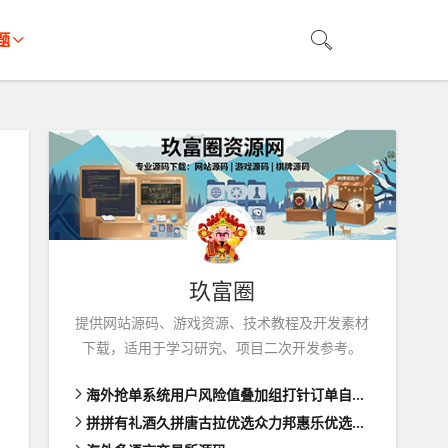
题
玖富圈
提供网站源码、游戏资源、技术教程及开发素材
下载，适用于学习研究、项目二次开发参考。
海外抢单系统用户风险值叠加组打针订单自动匹配系统
拼拼有礼酒久拼唐古拉优选众力邦惠乐优选养猪拼购拼团返利系统