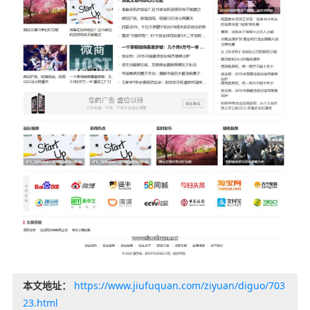
本文地址：
https://www.jiufuquan.com/ziyuan/diguo/703
23.html