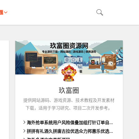
题
玖富圈
提供网站源码、游戏资源、技术教程及开发素材
下载，适用于学习研究、项目二次开发参考。
海外抢单系统用户风险值叠加组打针订单自动匹配系统
拼拼有礼酒久拼唐古拉优选众力邦惠乐优选养猪拼购拼团返利系统