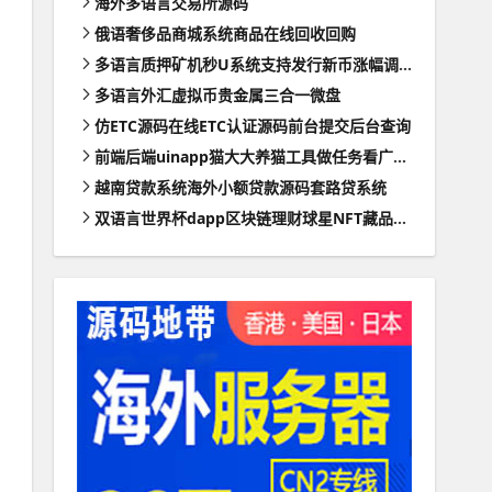
海外多语言交易所源码
俄语奢侈品商城系统商品在线回收回购
多语言质押矿机秒U系统支持发行新币涨幅调控+代理后台
多语言外汇虚拟币贵金属三合一微盘
仿ETC源码在线ETC认证源码前台提交后台查询
前端后端uinapp猫大大养猫工具做任务看广告邀好友即可获得收益猫力合成游戏
越南贷款系统海外小额贷款源码套路贷系统
双语言世界杯dapp区块链理财球星NFT藏品投资带uinapp源码