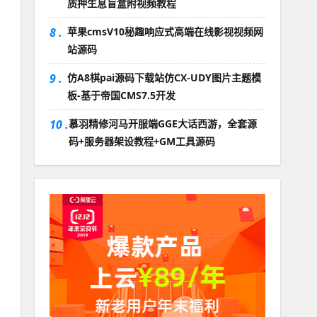
质押生息盲盒附视频教程
8 .
苹果cmsV10秘趣响应式高端在线影视视频网
站源码
9 .
仿A8棋pai源码下载站仿CX-UDY图片主题模
板-基于帝国CMS7.5开发
10 .
慕羽精修河马开服端GGE大话西游，全套源
码+服务器架设教程+GM工具源码