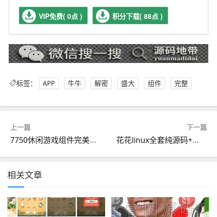
VIP免费( 0点 )
积分下载( 88点 )
标签：
APP
牛牛
解密
盛大
组件
完整
上一篇
下一篇
7750休闲游戏组件完美运营版+双端APP+服务端+网站后台
花花linux全套纯源码+开发搭建详细说明
相关文章