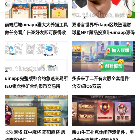
前端后端uinapp猫大大养猫工具
双语言世界杯dapp区块链理财
做任务看广告邀好友即可获得收
球星NFT藏品投资带uinapp源码
益猫力合成游戏
uinapp完整版秒合约急速交易所
多多来了二开有友版全套组件：
IEO锁仓挖矿合约币币交易所
含安卓iOS双端
长沙麻将 红中麻将 邵阳麻将 房
新UI牛王扑克休闲游戏组件，房
卡麻将组件
卡金币双模式+双端APP