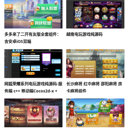
多多来了二开有友版全套组件：
越南电玩游戏纯源码
含安卓iOS双端
网狐荣耀系列电玩游戏纯源码-服
长沙麻将 红中麻将 邵阳麻将 房
务端 c++ 移动端Cocos2d-x +
卡麻将组件
Lua