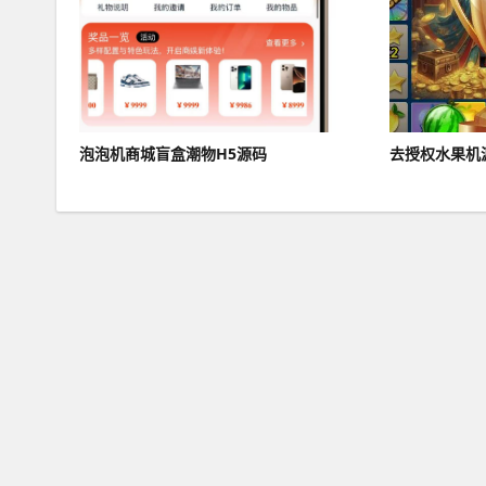
泡泡机商城盲盒潮物H5源码
去授权水果机