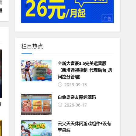
篇
程
栏目热点
全新大富豪3.5完美运营版
（新增透视控制_代理后台_房
间控分管理)
2023-09-13
白金岛亲友圈纯源码
前
2026-06-17
云尖天天休闲游戏组件+没有
苹果端