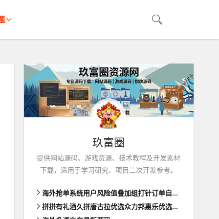
题
玖富圈
提供网站源码、游戏资源、技术教程及开发素材
下载，适用于学习研究、项目二次开发参考。
海外抢单系统用户风险值叠加组打针订单自动匹配系统
拼拼有礼酒久拼唐古拉优选众力邦惠乐优选养猪拼购拼团返利系统