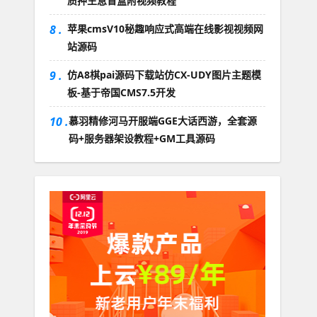
质押生息盲盒附视频教程
8 .
苹果cmsV10秘趣响应式高端在线影视视频网
站源码
9 .
仿A8棋pai源码下载站仿CX-UDY图片主题模
板-基于帝国CMS7.5开发
10 .
慕羽精修河马开服端GGE大话西游，全套源
码+服务器架设教程+GM工具源码