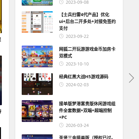
2023-09-08
【士兵扫雷4代产品】优化
ui+后台二开多处+对接免签约
支付
2023-09-22
程
网狐二开玩游游戏金币加房卡
双模式
2023-10-10
经典红黑大战H5游戏源码
2024-02-03
接单版梦港富贵版休闲游戏组
件全套数据+双端+超端控制
游
+PC
2026-03-24
圣贤三金接单版（授权已过。