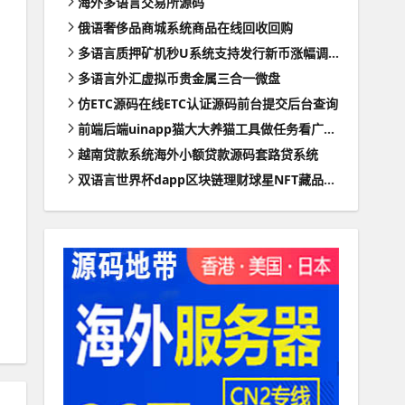
海外多语言交易所源码
俄语奢侈品商城系统商品在线回收回购
多语言质押矿机秒U系统支持发行新币涨幅调控+代理后台
多语言外汇虚拟币贵金属三合一微盘
仿ETC源码在线ETC认证源码前台提交后台查询
前端后端uinapp猫大大养猫工具做任务看广告邀好友即可获得收益猫力合成游戏
越南贷款系统海外小额贷款源码套路贷系统
双语言世界杯dapp区块链理财球星NFT藏品投资带uinapp源码