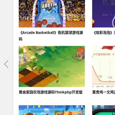
《Arcade Basketball》街机篮球游戏源
《炫彩泡泡》
码
黄金家园农场游戏源码Thinkphp开发版
富贵鸡一文鸡