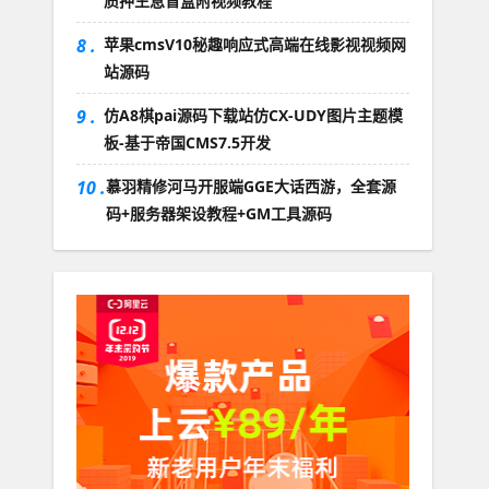
质押生息盲盒附视频教程
8 .
苹果cmsV10秘趣响应式高端在线影视视频网
站源码
9 .
仿A8棋pai源码下载站仿CX-UDY图片主题模
板-基于帝国CMS7.5开发
10 .
慕羽精修河马开服端GGE大话西游，全套源
码+服务器架设教程+GM工具源码