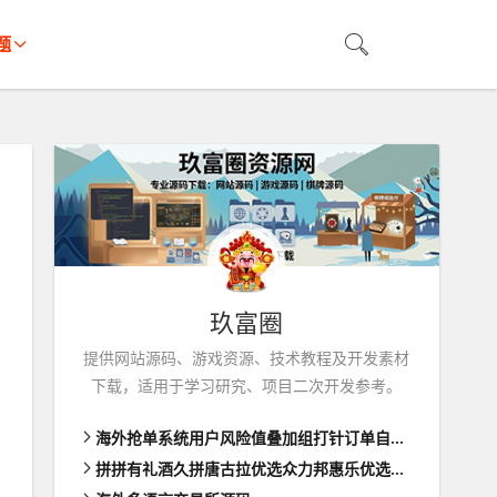
题
玖富圈
提供网站源码、游戏资源、技术教程及开发素材
下载，适用于学习研究、项目二次开发参考。
海外抢单系统用户风险值叠加组打针订单自动匹配系统
拼拼有礼酒久拼唐古拉优选众力邦惠乐优选养猪拼购拼团返利系统