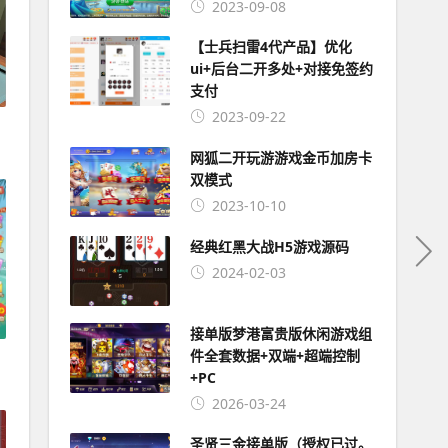
2023-09-08
【士兵扫雷4代产品】优化
ui+后台二开多处+对接免签约
支付
2023-09-22
网狐二开玩游游戏金币加房卡
双模式
2023-10-10
经典红黑大战H5游戏源码
2024-02-03
接单版梦港富贵版休闲游戏组
件全套数据+双端+超端控制
+PC
2026-03-24
圣贤三金接单版（授权已过。