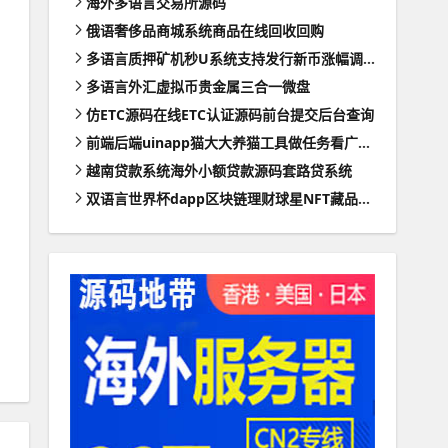
海外多语言交易所源码
俄语奢侈品商城系统商品在线回收回购
多语言质押矿机秒U系统支持发行新币涨幅调控+代理后台
多语言外汇虚拟币贵金属三合一微盘
仿ETC源码在线ETC认证源码前台提交后台查询
前端后端uinapp猫大大养猫工具做任务看广告邀好友即可获得收益猫力合成游戏
越南贷款系统海外小额贷款源码套路贷系统
双语言世界杯dapp区块链理财球星NFT藏品投资带uinapp源码