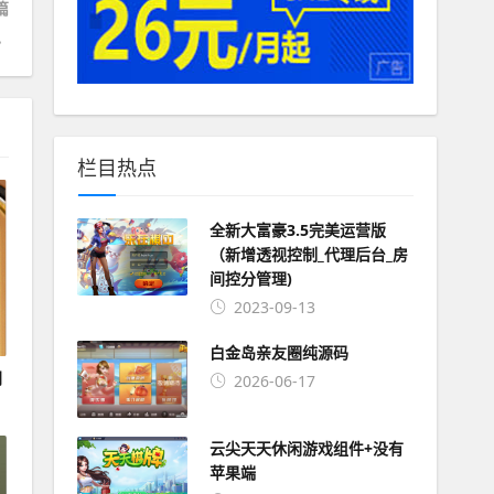
篇
搭建教程
栏目热点
全新大富豪3.5完美运营版
（新增透视控制_代理后台_房
间控分管理)
2023-09-13
白金岛亲友圈纯源码
同
2026-06-17
云尖天天休闲游戏组件+没有
苹果端