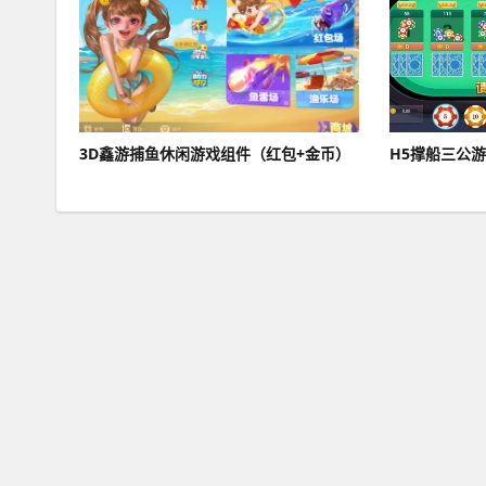
3D鑫游捕鱼休闲游戏组件（红包+金币）
H5撑船三公