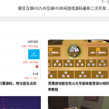
下一
豌豆互娱H5九州互娱H5休闲游戏源码最新二次开发版+
扫雷源码，带注册及点控
竞猜游戏骰宝免公众号版修复登录ID相
带教程