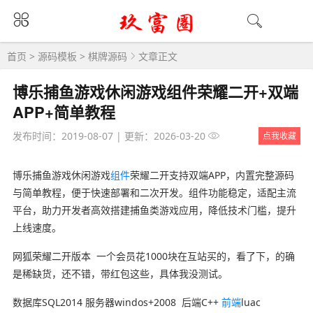
首页
>
源码模板
>
棋牌源码
文章正文
博乐捕鱼游戏休闲游戏组件荣耀二开+双端
APP+简单教程
发布时间：2019-08-07
|
更新：2026-03-20
点我收藏
博乐捕鱼游戏休闲游戏
组件
荣耀二开支持双端APP，内置完整源码
与简单教程，便于快速部署和二次开发。组件功能稳定，适配主流
平台，助力开发者高效搭建捕鱼类游戏应用，降低技术门槛，提升
上线速度。
网狐荣耀二开版本 一个会员花1000块在互站买的，看了下，的确
是稀缺货，还不错，带红包这些，具体我没测试。
数据库SQL2014 服务器windos+2008 后端C++
前端
luac