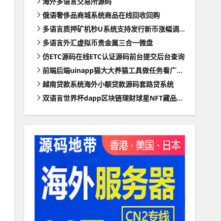
海外多语言交易所源码
俄语奢侈品商城系统商品在线回收回购
多语言质押矿机秒U系统支持发行新币涨幅调控+代理后台
多语言外汇虚拟币贵金属三合一微盘
仿ETC源码在线ETC认证源码前台提交后台查询
前端后端uinapp猫大大养猫工具做任务看广告邀好友即可获得收益猫力合成游戏
越南贷款系统海外小额贷款源码套路贷系统
双语言世界杯dapp区块链理财球星NFT藏品投资带uinapp源码