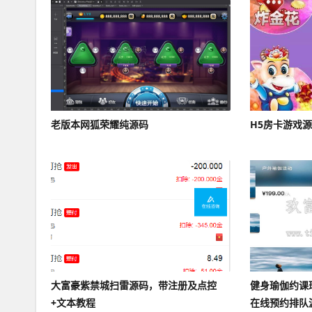
老版本网狐荣耀纯源码
H5房卡游戏
大富豪紫禁城扫雷源码，带注册及点控
健身瑜伽约课
+文本教程
在线预约排队