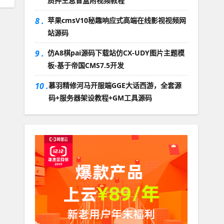
质押生息盲盒附视频教程
8 .
苹果cmsV10秘趣响应式高端在线影视视频网
站源码
9 .
仿A8棋pai源码下载站仿CX-UDY图片主题模
板-基于帝国CMS7.5开发
10 .
慕羽精修河马开服端GGE大话西游，全套源
码+服务器架设教程+GM工具源码