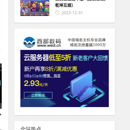
乾坤互娱）
2023-12-31
系
+
全站热点