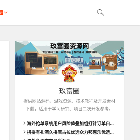
题
玖富圈
提供网站源码、游戏资源、技术教程及开发素材
下载，适用于学习研究、项目二次开发参考。
海外抢单系统用户风险值叠加组打针订单自动匹配系统
拼拼有礼酒久拼唐古拉优选众力邦惠乐优选养猪拼购拼团返利系统