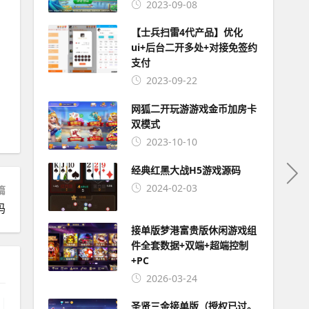
2023-09-08
【士兵扫雷4代产品】优化
ui+后台二开多处+对接免签约
支付
2023-09-22
网狐二开玩游游戏金币加房卡
双模式
2023-10-10
经典红黑大战H5游戏源码
2024-02-03
篇
码
接单版梦港富贵版休闲游戏组
件全套数据+双端+超端控制
+PC
2026-03-24
圣贤三金接单版（授权已过。