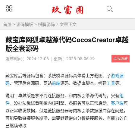
首页
>
源码模板
>
棋牌源码
文章正文
藏宝库网狐卓越源代码CocosCreator卓越
版全套源码
发布时间：2024-12-05
|
更新：2025-08-06
点我收藏
藏宝库后端源码包含：系统模块源码具体看上方截图、子
游戏源
码
、管理后台源码、网站
前端
源码、数据库脚本、搭建
工具
等。
说明：卓越版是拿不到连接服务、和内核引擎源代码的，只有
组
件
。没办法我试着移植内核引擎，各服务可以正常启动，
客户端
可
以正常收发数据，但是链接服务器与内核引擎数据缓冲存在问题，
可能导致链接服务崩溃、需要继续逆向分析链接服务，有能力的自
己继续修改