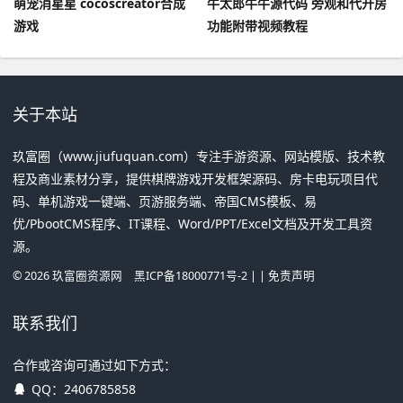
萌宠消星星 cocoscreator合成
牛太郎牛牛源代码 旁观和代开房
游戏
功能附带视频教程
关于本站
玖富圈（www.jiufuquan.com）专注手游资源、网站模版、技术教
程及商业素材分享，提供棋牌游戏开发框架源码、房卡电玩项目代
码、单机游戏一键端、页游服务端、帝国CMS模板、易
优/PbootCMS程序、IT课程、Word/PPT/Excel文档及开发工具资
源。
©
2026
玖富圈资源网
黑ICP备18000771号-2
| |
免责声明
联系我们
合作或咨询可通过如下方式：
QQ：
2406785858