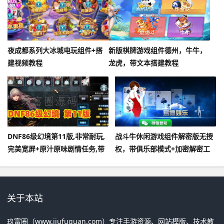
夜成都系列大冰城电玩组件+搭
新版棋牌游戏组件德州，牛牛，
建视频教程
龙虎，带文本搭建教程
DNF86级幻境第11版,非常耐玩,
战斗牛休闲游戏组件解密版无授
完美宽屏+原汁原味剧情任务,带
权，带俱乐部模式+加密解密工
GM及视频教程
具
关于本站
玖富圈（www.jiufuquan.com）专注手游资源、网站模版、技术教