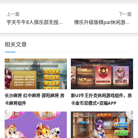
上一篇
下一篇
宇天牛牛8人俱乐部无授权版+GM后台+搭建教程+安卓苹果端
博乐升级版棋pai休闲游戏组件
相关文章
长沙麻将 红中麻将 邵阳麻将 房
新UI牛王扑克休闲游戏组件，房
卡麻将组件
卡金币双模式+双端APP