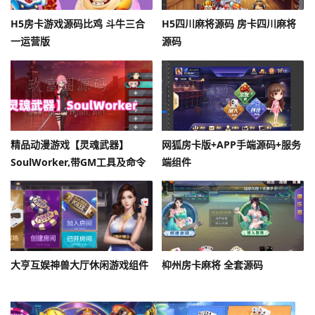
H5房卡游戏源码比鸡 斗牛三合
H5四川麻将源码 房卡四川麻将
一运营版
源码
精品动漫游戏【灵魂武器】
网狐房卡版+APP手端源码+服务
SoulWorker,带GM工具及命令
端组件
+物品ID+安装及使用视频教程
大亨互娱神兽大厅休闲游戏组件
枊州房卡麻将 全套源码