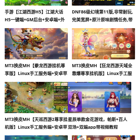
手游【江湖西游H5】江湖大话
DNF86级幻境第11版,非常耐玩,
H5一键端+GM后台+安卓端+外
完美宽屏+原汁原味剧情任务,带
网教程
GM及视频教程
MT3换皮MH【豢龙西游挂机尊
MT3换皮MH【狂龙西游天域全
享版】Linux手工服务端+安卓苹
靠爆尊享挂机版】Linux手工服
果双端+GM后台+全套源码
务端+安卓苹果双端+GM后台+全
套源码
MT3换皮MH【天巡西游2尊享挂
星辰单款金花游戏，帕斯+百人
机版】Linux手工服务端+安卓苹
双场+双端app带视频教程
果双端+GM后台+全套源码