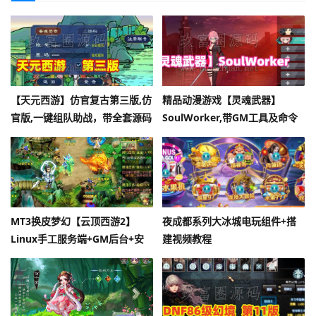
【天元西游】仿官复古第三版,仿
精品动漫游戏【灵魂武器】
官版,一键组队助战，带全套源码
SoulWorker,带GM工具及命令
+玩法攻略+局域外网架设教程
+物品ID+安装及使用视频教程
MT3换皮梦幻【云顶西游2】
夜成都系列大冰城电玩组件+搭
Linux手工服务端+GM后台+安
建视频教程
卓苹果双端+全套源码