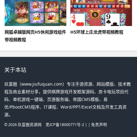
网狐卓越版网页H5休闲游戏组件
H5环球上庄龙虎带视频教程
带视频教程
关于本站
玖富圈（www.jiufuquan.com）专注手游资源、网站模版、技术教
程及商业素材分享，提供棋牌游戏开发框架源码、房卡电玩项目代
码、单机游戏一键端、页游服务端、帝国CMS模板、易
优/PbootCMS程序、IT课程、Word/PPT/Excel文档及开发工具资
源。
©
2026
玖富圈资源网
黑ICP备18000771号-2
| |
免责声明