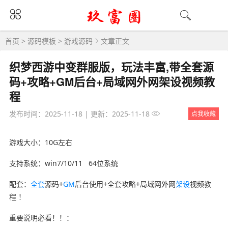
首页
>
源码模板
>
游戏源码
文章正文
织梦西游中变群服版，玩法丰富,带全套源
码+攻略+GM后台+局域网外网架设视频教
程
发布时间：2025-11-18
|
更新：2025-11-18
点我收藏
游戏大小：10G左右
支持系统：win7/10/11 64位系统
配套：
全套
源码+
GM
后台使用+全套攻略+局域网外网
架设
视频教
程 ！
重要说明必看！！：