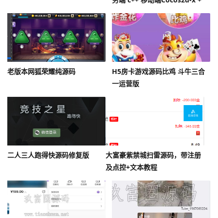
Lua
老版本网狐荣耀纯源码
H5房卡游戏源码比鸡 斗牛三合
一运营版
二人三人跑得快源码修复版
大富豪紫禁城扫雷源码，带注册
及点控+文本教程