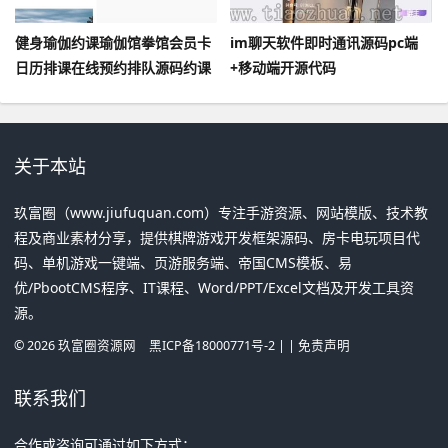
健身瑜伽约课瑜伽馆拳馆会员卡
im聊天软件即时通讯源码pc端
日历排课在线预约排队源码约课
+移动端开源代码
健身管理系统小程序多门店
关于本站
玖富圈（www.jiufuquan.com）专注手游资源、网站模版、技术教
程及商业素材分享，提供棋牌游戏开发框架源码、房卡电玩项目代
码、单机游戏一键端、页游服务端、帝国CMS模板、易
优/PbootCMS程序、IT课程、Word/PPT/Excel文档及开发工具资
源。
©
2026
玖富圈资源网
黑ICP备18000771号-2
| |
免责声明
联系我们
合作或咨询可通过如下方式：