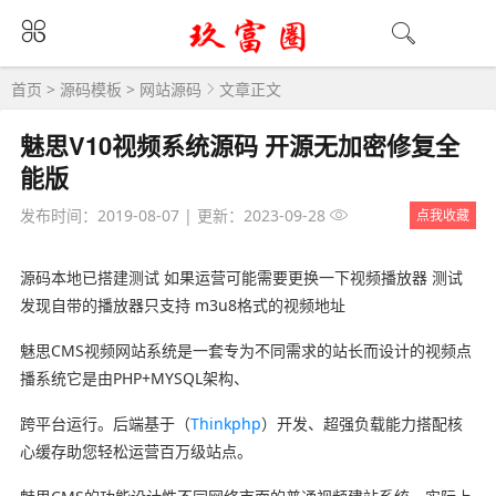
首页
>
源码模板
>
网站源码
文章正文
魅思V10视频系统源码 开源无加密修复全
能版
发布时间：2019-08-07
|
更新：2023-09-28
点我收藏
源码本地已搭建测试 如果运营可能需要更换一下视频播放器 测试
发现自带的播放器只支持 m3u8格式的视频地址
魅思CMS视频网站系统是一套专为不同需求的站长而设计的视频点
播系统它是由PHP+MYSQL架构、
跨平台运行。后端基于（
Thinkphp
）开发、超强负载能力搭配核
心缓存助您轻松运营百万级站点。