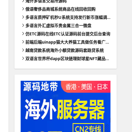
海外多语言交易所源码
俄语奢侈品商城系统商品在线回收回购
多语言质押矿机秒U系统支持发行新币涨幅调控+代理后台
多语言外汇虚拟币贵金属三合一微盘
仿ETC源码在线ETC认证源码前台提交后台查询
前端后端uinapp猫大大养猫工具做任务看广告邀好友即可获得收益猫力合成游戏
越南贷款系统海外小额贷款源码套路贷系统
双语言世界杯dapp区块链理财球星NFT藏品投资带uinapp源码