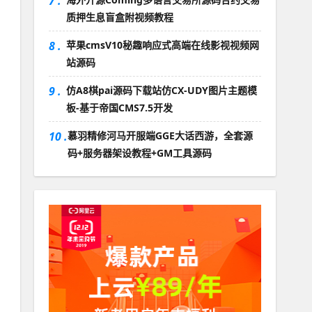
7 .
质押生息盲盒附视频教程
8 .
苹果cmsV10秘趣响应式高端在线影视视频网
站源码
9 .
仿A8棋pai源码下载站仿CX-UDY图片主题模
板-基于帝国CMS7.5开发
10 .
慕羽精修河马开服端GGE大话西游，全套源
码+服务器架设教程+GM工具源码