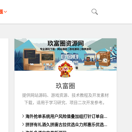
题
玖富圈
提供网站源码、游戏资源、技术教程及开发素材
下载，适用于学习研究、项目二次开发参考。
海外抢单系统用户风险值叠加组打针订单自动匹配系统
拼拼有礼酒久拼唐古拉优选众力邦惠乐优选养猪拼购拼团返利系统