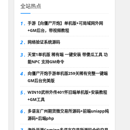
全站热点
1 .
手游【向僵尸开炮】单机版+可局域网外网
+GM后台，带视频教程
2 .
网络验证系统源码
3 .
天堂1单机版 稀有端 一键安装 带傻瓜工具 功
能NPC 支持GM命令
4 .
向僵尸开炮手游单机版259关稀有完整一键端
GM后台完美版
5 .
WIN10武林外传401怀旧端单机版+安装教程
+GM工具
6 .
多语言广州期货微交易所源码+前端uniapp纯
源码+后端php
海外开源Coming多语言交易所源码合约交易