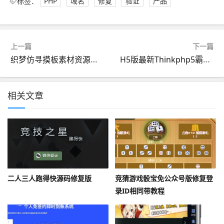
标签：
PHP
域名
修复
验证
产品
上一篇
下一篇
织梦仿寻摸板素材资源下载站源码
H5版最新Thinkphp5霸屏天下传媒系统开源源码无授权+支付接口+安装教程
相关文章
二人三人跑得快源码修复版
竞猜游戏骰宝免公众号版修复登
录ID相同带教程