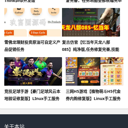
Thinkphp开发版
复完善，任务地图全部祝福完毕
+20套强化+混合跑商觉醒技能
+GM工具及命令
雪佛龙理财投资原油可自定义产
复古仿官【忆当年天龙八部
品促销任务
085】纯净版,任务修复完善,技能
真实有效,无属性石头+GM工具
及教程
竞技足球手游【豪门足球风云本
三网H5游戏【植物萌斗H5代金
地验证修复版】LInux手工服务
券内购修复版】Linux手工服务
端+安卓+本地验证+多功能GM后
端+管理后台+CDK授权后台+安
台
卓苹果双端
关于本站