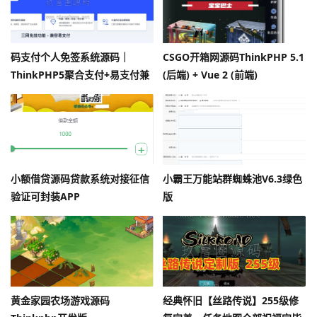
码支付个人免签系统源码｜
CSGO开箱网源码ThinkPHP 5.1
ThinkPHP5聚合支付+易支付兼
(后端) + Vue 2 (前端)
容
小额借贷源码贷款系统对接征信
小霸王万能站群蜘蛛池V6.3绿色
验证可封装APP
版
黄金家园农场游戏源码
经典怀旧【丝路传说】255级修