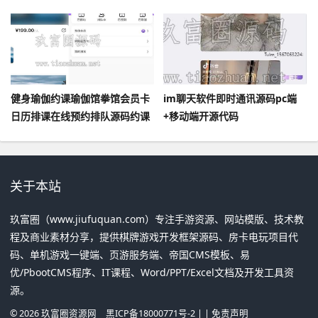
健身瑜伽约课瑜伽馆拳馆会员卡
im聊天软件即时通讯源码pc端
日历排课在线预约排队源码约课
+移动端开源代码
健身管理系统小程序多门店
关于本站
玖富圈（www.jiufuquan.com）专注手游资源、网站模版、技术教
程及商业素材分享，提供棋牌游戏开发框架源码、房卡电玩项目代
码、单机游戏一键端、页游服务端、帝国CMS模板、易
优/PbootCMS程序、IT课程、Word/PPT/Excel文档及开发工具资
源。
©
2026
玖富圈资源网
黑ICP备18000771号-2
| |
免责声明