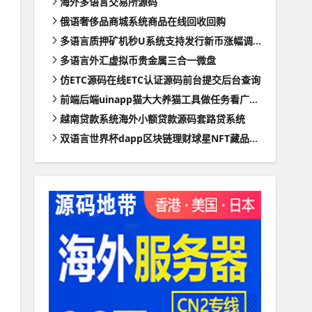
海外多语言交易所源码
俄语奢侈品商城系统商品在线回收回购
多语言质押矿机秒U系统支持发行新币涨幅调控+代理后台
多语言外汇虚拟币贵金属三合一微盘
仿ETC源码在线ETC认证源码前台提交后台查询
前端后端uinapp猫大大养猫工具做任务看广告邀好友即可获得收益猫力合成游戏
越南贷款系统海外小额贷款源码套路贷系统
双语言世界杯dapp区块链理财球星NFT藏品投资带uinapp源码