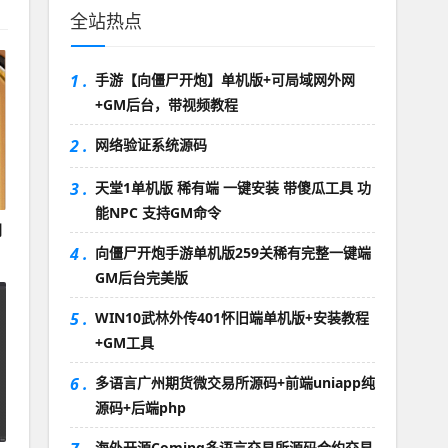
全站热点
1 .
手游【向僵尸开炮】单机版+可局域网外网
+GM后台，带视频教程
2 .
网络验证系统源码
3 .
天堂1单机版 稀有端 一键安装 带傻瓜工具 功
能NPC 支持GM命令
同
4 .
向僵尸开炮手游单机版259关稀有完整一键端
GM后台完美版
5 .
WIN10武林外传401怀旧端单机版+安装教程
+GM工具
6 .
多语言广州期货微交易所源码+前端uniapp纯
源码+后端php
海外开源Coming多语言交易所源码合约交易