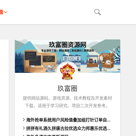
题
玖富圈
提供网站源码、游戏资源、技术教程及开发素材
下载，适用于学习研究、项目二次开发参考。
海外抢单系统用户风险值叠加组打针订单自动匹配系统
拼拼有礼酒久拼唐古拉优选众力邦惠乐优选养猪拼购拼团返利系统