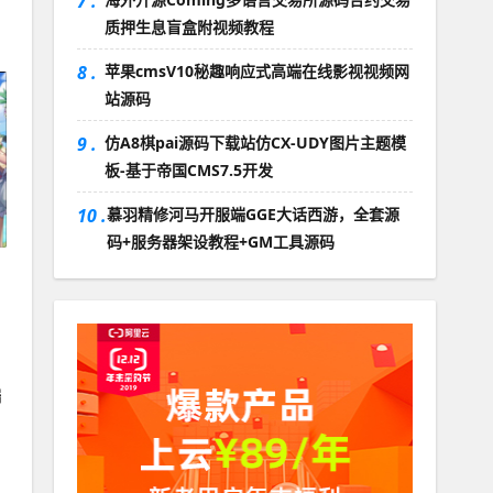
7 .
质押生息盲盒附视频教程
8 .
苹果cmsV10秘趣响应式高端在线影视视频网
站源码
9 .
仿A8棋pai源码下载站仿CX-UDY图片主题模
板-基于帝国CMS7.5开发
10 .
慕羽精修河马开服端GGE大话西游，全套源
码+服务器架设教程+GM工具源码
端