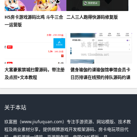
H5房卡游戏源码比鸡 斗牛三合
二人三人跑得快源码修复版
一运营版
大富豪紫禁城扫雷源码，带注册
健身瑜伽约课瑜伽馆拳馆会员卡
及点控+文本教程
日历排课在线预约排队源码约课
健身管理系统小程序多门店
关于本站
玖富圈（www.jiufuquan.com）专注手游资源、网站模版、技术教
程及商业素材分享，提供棋牌游戏开发框架源码、房卡电玩项目代
码、单机游戏一键端、页游服务端、帝国CMS模板、易