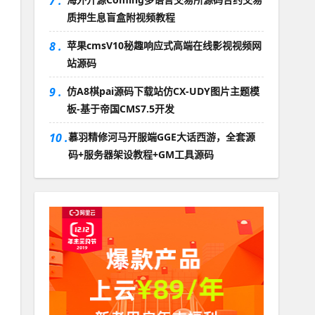
7 .
质押生息盲盒附视频教程
8 .
苹果cmsV10秘趣响应式高端在线影视视频网
站源码
9 .
仿A8棋pai源码下载站仿CX-UDY图片主题模
板-基于帝国CMS7.5开发
10 .
慕羽精修河马开服端GGE大话西游，全套源
码+服务器架设教程+GM工具源码