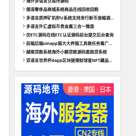
海外多语言交易所源码
俄语奢侈品商城系统商品在线回收回购
多语言质押矿机秒U系统支持发行新币涨幅调控+代理后台
多语言外汇虚拟币贵金属三合一微盘
仿ETC源码在线ETC认证源码前台提交后台查询
前端后端uinapp猫大大养猫工具做任务看广告邀好友即可获得收益猫力合成游戏
越南贷款系统海外小额贷款源码套路贷系统
双语言世界杯dapp区块链理财球星NFT藏品投资带uinapp源码