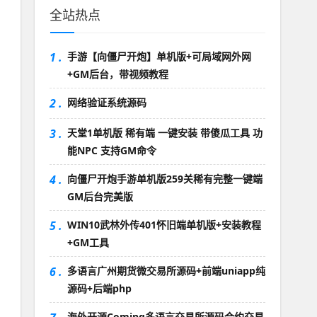
全站热点
1 .
手游【向僵尸开炮】单机版+可局域网外网
+GM后台，带视频教程
2 .
网络验证系统源码
3 .
天堂1单机版 稀有端 一键安装 带傻瓜工具 功
能NPC 支持GM命令
4 .
向僵尸开炮手游单机版259关稀有完整一键端
GM后台完美版
5 .
WIN10武林外传401怀旧端单机版+安装教程
+GM工具
6 .
多语言广州期货微交易所源码+前端uniapp纯
源码+后端php
海外开源Coming多语言交易所源码合约交易