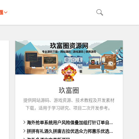
题
玖富圈
提供网站源码、游戏资源、技术教程及开发素材
下载，适用于学习研究、项目二次开发参考。
海外抢单系统用户风险值叠加组打针订单自动匹配系统
拼拼有礼酒久拼唐古拉优选众力邦惠乐优选养猪拼购拼团返利系统