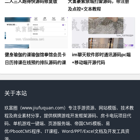
二人三人跑得快源码修复版
大富豪紫禁城扫雷源码，带注册
及点控+文本教程
健身瑜伽约课瑜伽馆拳馆会员卡
im聊天软件即时通讯源码pc端
日历排课在线预约排队源码约课
+移动端开源代码
健身管理系统小程序多门店
关于本站
玖富圈（www.jiufuquan.com）专注手游资源、网站模版、技术教
程及商业素材分享，提供棋牌游戏开发框架源码、房卡电玩项目代
码、单机游戏一键端、页游服务端、帝国CMS模板、易
优/PbootCMS程序、IT课程、Word/PPT/Excel文档及开发工具资
源。