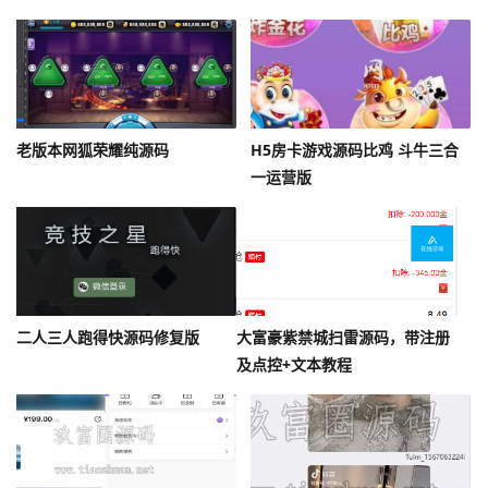
Lua
老版本网狐荣耀纯源码
H5房卡游戏源码比鸡 斗牛三合
一运营版
二人三人跑得快源码修复版
大富豪紫禁城扫雷源码，带注册
及点控+文本教程