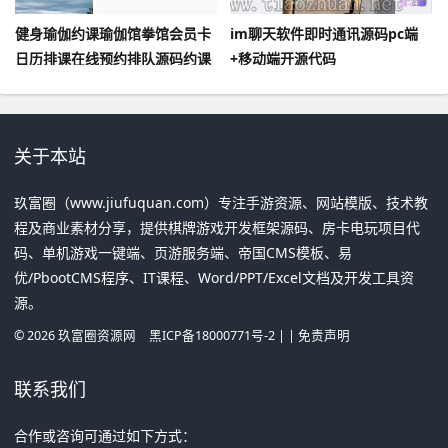
健身瑜伽约课瑜伽馆拳馆会员卡
im聊天软件即时通讯源码pc端
日历排课在线预约排队源码约课
+移动端开源代码
健身管理系统小程序多门店
关于本站
玖富圈（www.jiufuquan.com）专注手游资源、网站模版、技术教
程及商业素材分享，提供棋牌游戏开发框架源码、房卡电玩项目代
码、单机游戏一键端、页游服务端、帝国CMS模板、易
优/PbootCMS程序、IT课程、Word/PPT/Excel文档及开发工具资
源。
©
2026
玖富圈资源网
黑ICP备18000771号-2
| |
免责声明
联系我们
合作或咨询可通过如下方式：