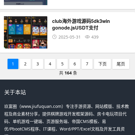
club海外游戏源码5dk3win
gonode.jsUSDT支付
2025-05-31
439
1
2
3
4
5
6
7
下页
尾页
共
164
条
关于本站
玖富圈（www.jiufuquan.com）专注手游资源、网站模版、技术教
程及商业素材分享，提供棋牌游戏开发框架源码、房卡电玩项目代
码、单机游戏一键端、页游服务端、帝国CMS模板、易
优/PbootCMS程序、IT课程、Word/PPT/Excel文档及开发工具资