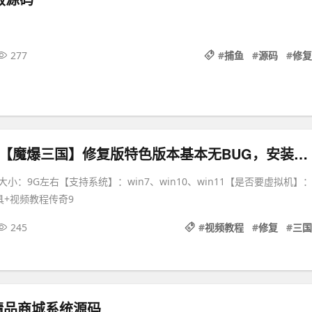
277
#
捕鱼
#
源码
#
修复
传奇996引擎【魔爆三国】修复版特色版本基本无BUG，安装及GM视频教程
小：9G左右【支持系统】：win7、win10、win11【是否要虚拟机】
具+视频教程传奇9
245
#
视频教程
#
修复
#
三国
精品商城系统源码