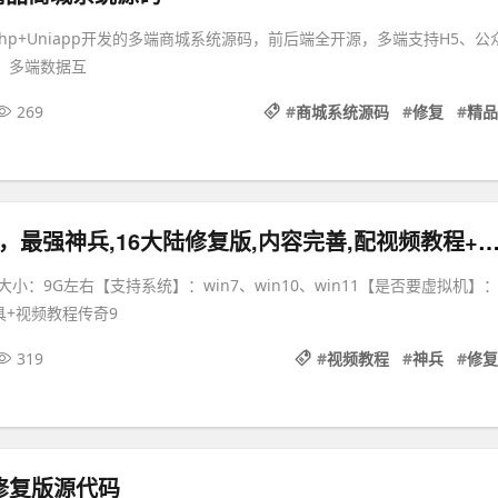
kphp+Uniapp开发的多端商城系统源码，前后端全开源，多端支持H5、公
P，多端数据互
269
#
商城系统源码
#
修复
#
精品
传奇996引擎，最强神兵,16大陆修复版,内容完善,配视频教程+GM后台及
小：9G左右【支持系统】：win7、win10、win11【是否要虚拟机】
具+视频教程传奇9
319
#
视频教程
#
神兵
#
修复
修复版源代码