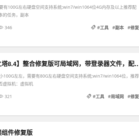
有100G左右硬盘空间支持系统;win7/win1064位4G内存及以上推荐配
版本的任务，副本
346
#
工具
#
副本
#
修复
最新【永恒之塔8.4】整合修复版可局域网，带登录器文件
00G左左，需要有80G左右硬盘空间支持系统;win7/win1064位，推荐
是否虚拟机：虚拟机
321
#
工具
#
局域网
#
修复
娱组件修复版