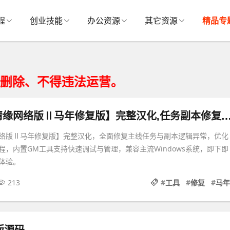
程
创业技能
办公资源
其它资源
精品专
得违法运营。
新版【剑侠情缘网络版Ⅱ马年修复版】完整汉化,任务副本修复
络版Ⅱ马年修复版】完整汉化，全面修复主线任务与副本逻辑异常，优化
程，内置GM工具支持快速调试与管理，兼容主流Windows系统，即下即
体验。
213
#
工具
#
修复
#
马年
版源码