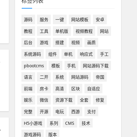
标签列表
：
源码
服务
一键
网站模板
安卓
教程
工具
单机版
视频教程
网站
后台
游戏
搭建
视频
画质
系统源码
组件
单机
响应式
手工
苹果双端
pbootcms
模板
手机
网站源码下载
语言
二开
系统
网站源码
帝国
前端
房卡
高清
区块
自适应
娱乐
微信
资源下载
全套
修复
完整
开源
电玩
西游
支付
H5小游戏
系列
CMS
技术
玩法经典耐玩
游戏源码
版本