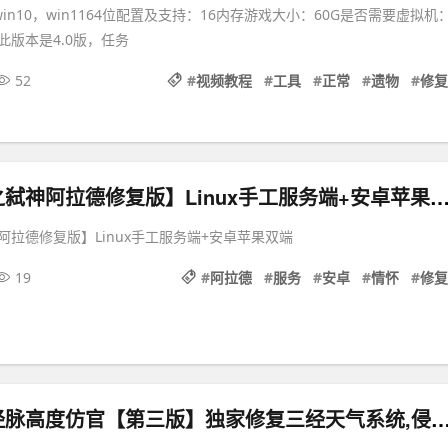
win10，win1164位配置及支持：16内存游戏大小：60G是否需要虚拟机
此版本是4.0版，任务
52
#
视频教程
#
工具
#
正常
#
遗物
#
修复
手游【情怀之弑神阿拉德修复版】Linux手工服务端+安卓
拉德修复版】Linux手工服务端+安卓苹果双端
19
#
阿拉德
#
服务
#
安卓
#
情怀
#
修复
梦幻西游三经脉高度仿官【第三版】独家修复三经天气系统,侵蚀,仿官