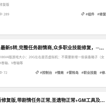
修复版
289
#
组件
#
修复
冒险岛186V4最新5转,完整任务剧情商,众多职业技能修复，─键启动GM控制台
186V4版游戏大小：20G左右是否虚拟机：不需要新增一些装备箱子（女
X卷轴、V卷轴等
72
#
控制台
#
情商
#
冒险岛
#
职业技能
#
修复
原神V4.0最新修复版,带剧情任务正常,圣遗物正常+GM工具及使用视频教程