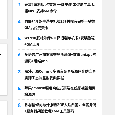
3.
天堂1单机版 稀有端 一键安装 带傻瓜工具 功
能NPC 支持GM命令
4.
向僵尸开炮手游单机版259关稀有完整一键端
GM后台完美版
5.
WIN10武林外传401怀旧端单机版+安装教程
+GM工具
，配GM工具及教程
6.
多语言广州期货微交易所源码+前端uniapp纯
源码+后端php
7.
海外开源Coming多语言交易所源码合约交易
质押生息盲盒附视频教程
8.
苹果cmsV10秘趣响应式高端在线影视视频网
站源码
9.
慕羽精修河马开服端GGE大话西游，全套源码
+服务器架设教程+GM工具源码