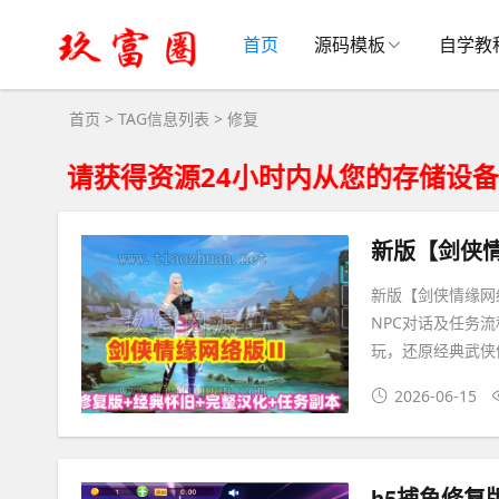
修复大全 - 修复相关资源下载
首页
源码模板
自学教
首页
> TAG信息列表 > 修复
得资源24小时内从您的存储设备删除、不
新版【剑侠情缘网
NPC对话及任务流
玩，还原经典武侠
2026-06-15
h5捕鱼修复