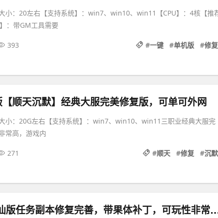
小：20左右【支持系统】：win7、win10、win11【CPU】：4核【推
具】：带GM工具需要
393
#
一键
#
单机版
#
修复
版【顺天沉默】经典大服完美修复版，可单可外网
小：20G左右【支持系统】：win7、win10、win11三职业经典大服完
非常高，游戏内
271
#
顺天
#
修复
#
沉默
剑灵-御剑修仙版任务副本修复完善，带果体补丁，可玩性非