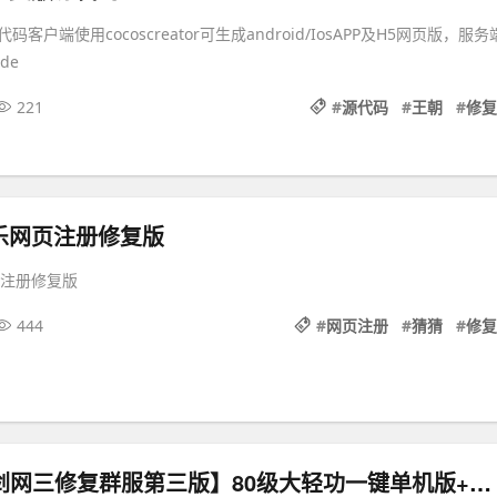
客户端使用cocoscreator可生成android/IosAPP及H5网页版，服务
de
221
#
源代码
#
王朝
#
修复
乐网页注册修复版
页注册修复版
444
#
网页注册
#
猜猜
#
修复
2025最新【剑网三修复群服第三版】80级大轻功一键单机版+GM使用教程