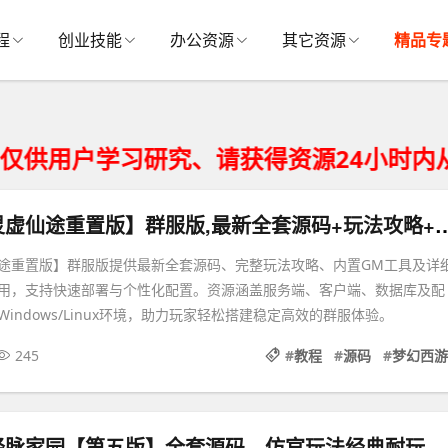
程
创业技能
办公资源
其它资源
精品专
学习研究、请获得资源24小时内从您的存
梦幻西游【灵虚仙途重置版】群服版,最新全套源码+玩法
途重置版】群服版提供最新全套源码、完整玩法攻略、内置GM工具及详
用，支持快速部署与个性化配置。资源涵盖服务端、客户端、数据库及配
indows/Linux环境，助力玩家轻松搭建稳定高效的群服体验。
245
#
教程
#
源码
#
梦幻西游
经脉家园【第五版】全套源码，仿官玩法经典耐玩