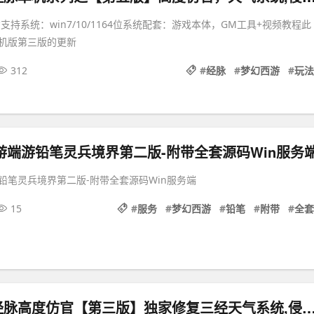
支持系统：win7/10/1164位系统配套：游戏本体，GM工具+视频教程此
机版第三版的更新
312
#
经脉
#
梦幻西游
#
玩法
游端游铅笔灵兵境界第二版-附带全套源码Win服务
铅笔灵兵境界第二版-附带全套源码Win服务端
15
#
服务
#
梦幻西游
#
铅笔
#
附带
#
全套
梦幻西游三经脉高度仿官【第三版】独家修复三经天气系统,侵蚀,仿官