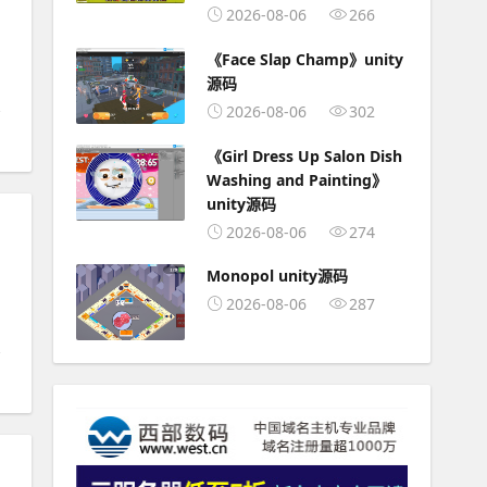
2026-08-06
266
《Face Slap Champ》unity
源码
2026-08-06
302
《Girl Dress Up Salon Dish
Washing and Painting》
unity源码
2026-08-06
274
Monopol unity源码
2026-08-06
287