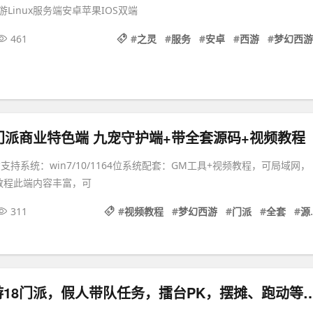
Linux服务端安卓苹果IOS双端
461
#
之灵
#
服务
#
安卓
#
西游
#
梦幻西游
门派商业特色端 九宠守护端+带全套源码+视频教程
支持系统：win7/10/1164位系统配套：GM工具+视频教程，可局域网，
教程此端内容丰富，可
311
#
视频教程
#
梦幻西游
#
门派
#
全套
#
源码
最新梦幻西游18门派，假人带队任务，擂台PK，摆摊