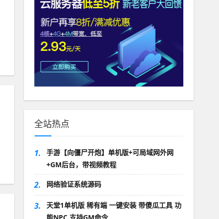
全站热点
1.
手游【向僵尸开炮】单机版+可局域网外网
+GM后台，带视频教程
2.
网络验证系统源码
3.
天堂1单机版 稀有端 一键安装 带傻瓜工具 功
能NPC 支持GM命令