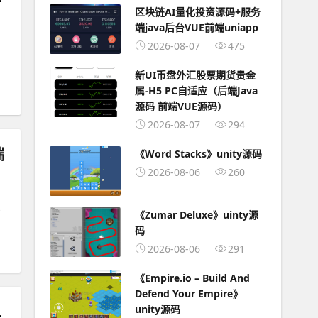
区块链AI量化投资源码+服务
端java后台VUE前端uniapp
2026-08-07
475
新UI币盘外汇股票期货贵金
属-H5 PC自适应（后端Java
源码 前端VUE源码）
2026-08-07
294
端
《Word Stacks》unity源码
2026-08-06
260
《Zumar Deluxe》uinty源
码
2026-08-06
291
《Empire.io – Build And
Defend Your Empire》
玩法经典耐玩
unity源码