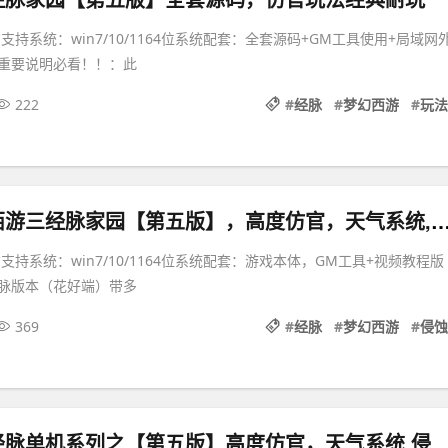
支持系统：win7/10/1164位系统配套：全套源码+GM工具使用+局域网
重要说明必看！！：此
222
#
经脉
#
梦幻西游
#
玩法
修复版梦幻西游三经脉家园【第五版】，高度仿官，天气
支持系统：win7/10/1164位系统配套：游戏本体，GM工具+视频教程版
脉版本（花好端）带多
369
#
经脉
#
梦幻西游
#
侵蚀
梦幻西游三经脉单机系列之【第五版】高度仿官，天气系统,侵蚀,仿官