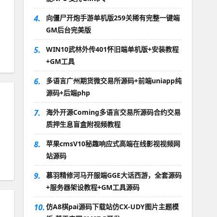
4.
向僵尸开炮手游单机版259关稀有完整一键端
GM后台完美版
5.
WIN10武林外传401怀旧端单机版+安装教程
+GM工具
6.
多语言广州期货微交易所源码+前端uniapp纯
源码+后端php
7.
海外开源Coming多语言交易所源码合约交易
质押生息盲盒附视频教程
8.
苹果cmsV10秘趣响应式高端在线影视视频网
站源码
9.
慕羽精修河马开服端GGE大话西游，全套源码
+服务器架设教程+GM工具源码
10.
仿A8棋pai源码下载站仿CX-UDY图片主题模