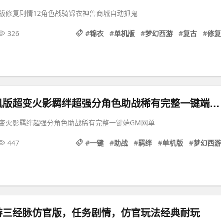
版修复剧情12角色战骑锦衣神兽商城自动抓鬼
326
#
锦衣
#
单机版
#
梦幻西游
#
复古
#
修复
梦幻西游单机版超变火影羁绊超强分角色助战稀有完整一键端GM网单
变火影羁绊超强分角色助战稀有完整一键端GM网单
447
#
一键
#
助战
#
羁绊
#
单机版
#
梦幻西游
游三经脉仿官版，任务剧情，仿官玩法经典耐玩