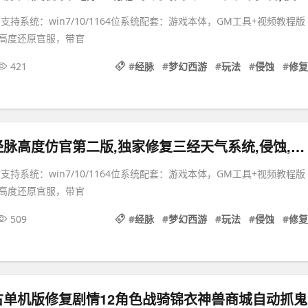
支持系统：win7/10/1164位系统配套：游戏本体，GM工具+视频教程版
高度还原官服，带官
421
#
经脉
#
梦幻西游
#
玩法
#
侵蚀
#
修复
梦幻西游三经脉高度仿官第二版,独家修复三经天气系统,侵蚀,仿官玩法经典耐玩
支持系统：win7/10/1164位系统配套：游戏本体，GM工具+视频教程版
高度还原官服，带官
509
#
经脉
#
梦幻西游
#
玩法
#
侵蚀
#
修复
古单机版修复剧情12角色战骑锦衣神兽商城自动抓鬼