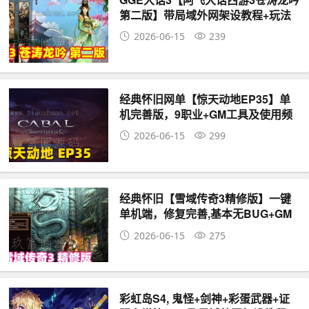
第二版】带局域外网架设教程+玩法
攻略+全套源码
2026-06-15
239
经典怀旧网单【惊天动地EP35】单
机完善版，9职业+GM工具及使用频
教程
2026-06-15
299
经典怀旧【雪域传奇3精修版】一键
单机端，修复完善,基本无BUG+GM
脚本命令+安装教程
2026-06-15
275
彩虹岛S4, 鬼怪+剑神+彩蛋武器+证