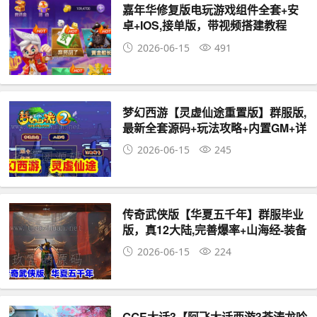
嘉年华修复版电玩游戏组件全套+安
卓+IOS,接单版，带视频搭建教程
2026-06-15
491
梦幻西游【灵虚仙途重置版】群服版,
最新全套源码+玩法攻略+内置GM+详
细搭建教程
2026-06-15
245
传奇武侠版【华夏五千年】群服毕业
版，真12大陆,完善爆率+山海经-装备
图鉴-剧情任务+局域外网教程
2026-06-15
224
GGE大话3【阿飞大话西游3苍涛龙吟