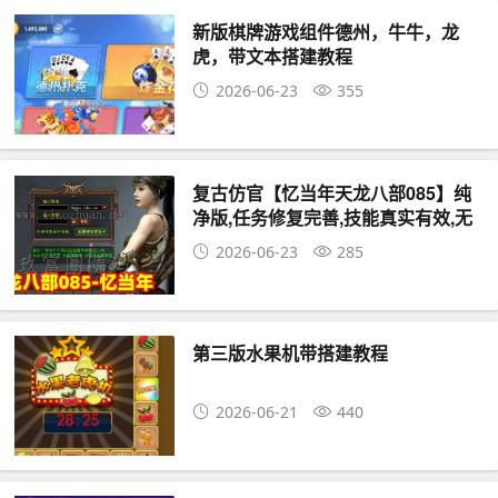
新版棋牌游戏组件德州，牛牛，龙
虎，带文本搭建教程
2026-06-23
355
复古仿官【忆当年天龙八部085】纯
净版,任务修复完善,技能真实有效,无
属性石头+GM工具及教程
2026-06-23
285
第三版水果机带搭建教程
2026-06-21
440