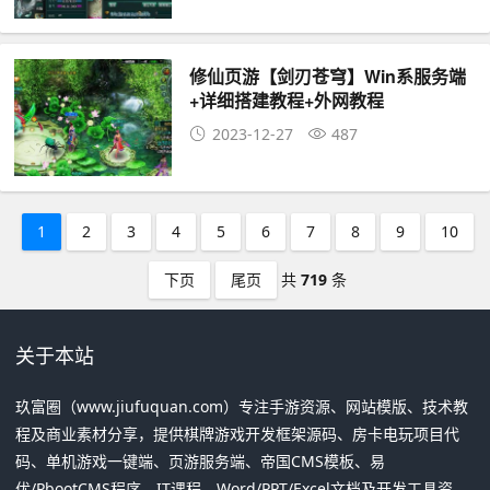
修仙页游【剑刃苍穹】Win系服务端
+详细搭建教程+外网教程
2023-12-27
487
1
2
3
4
5
6
7
8
9
10
下页
尾页
共
719
条
关于本站
玖富圈（www.jiufuquan.com）专注手游资源、网站模版、技术教
程及商业素材分享，提供棋牌游戏开发框架源码、房卡电玩项目代
码、单机游戏一键端、页游服务端、帝国CMS模板、易
优/PbootCMS程序、IT课程、Word/PPT/Excel文档及开发工具资