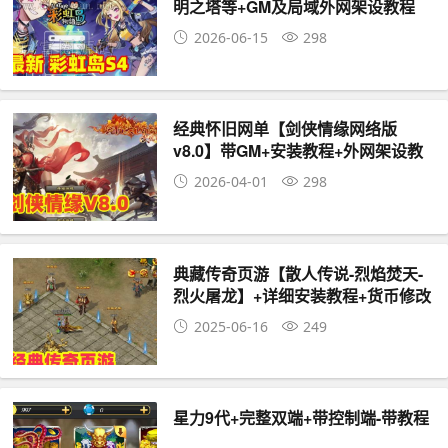
明之塔等+GM及局域外网架设教程
2026-06-15
298
经典怀旧网单【剑侠情缘网络版
v8.0】带GM+安装教程+外网架设教
程
2026-04-01
298
典藏传奇页游【散人传说-烈焰焚天-
烈火屠龙】+详细安装教程+货币修改
教程，可局域网外网
2025-06-16
249
星力9代+完整双端+带控制端-带教程