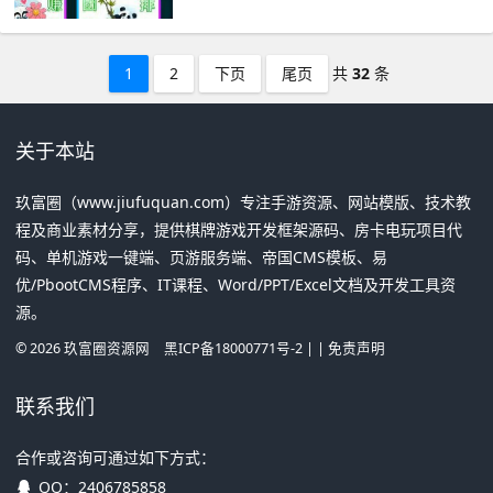
1
2
下页
尾页
共
32
条
关于本站
玖富圈（www.jiufuquan.com）专注手游资源、网站模版、技术教
程及商业素材分享，提供棋牌游戏开发框架源码、房卡电玩项目代
码、单机游戏一键端、页游服务端、帝国CMS模板、易
优/PbootCMS程序、IT课程、Word/PPT/Excel文档及开发工具资
源。
©
2026
玖富圈资源网
黑ICP备18000771号-2
| |
免责声明
联系我们
合作或咨询可通过如下方式：
QQ：
2406785858