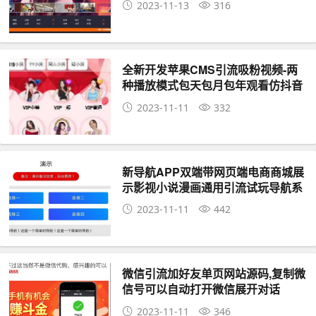
2023-11-13
316
全新开发苹果CMS引流吸粉视频-两
种播放模式包天包月包年观看仿抖音
快手直播广告自动弹窗
2023-11-11
332
新导航APP双端带网页端电商商城展
示影视小说漫画通用引流试玩导航系
统源码
2023-11-11
442
微信引流加好友单页网站源码,复制微
信号可以自动打开微信展开对话
2023-11-11
346