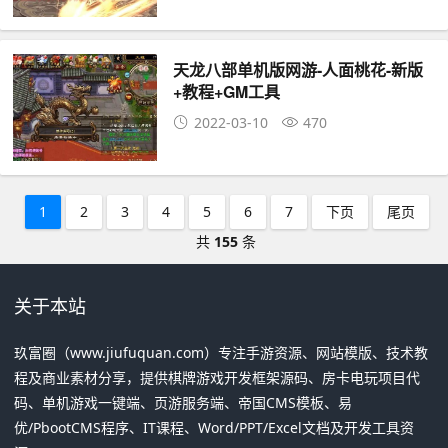
天龙八部单机版网游-人面桃花-新版
+教程+GM工具
2022-03-10
470
1
2
3
4
5
6
7
下页
尾页
共
155
条
关于本站
玖富圈（www.jiufuquan.com）专注手游资源、网站模版、技术教
程及商业素材分享，提供棋牌游戏开发框架源码、房卡电玩项目代
码、单机游戏一键端、页游服务端、帝国CMS模板、易
优/PbootCMS程序、IT课程、Word/PPT/Excel文档及开发工具资