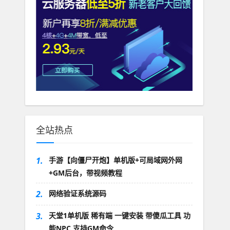
全站热点
1.
手游【向僵尸开炮】单机版+可局域网外网
+GM后台，带视频教程
2.
网络验证系统源码
3.
天堂1单机版 稀有端 一键安装 带傻瓜工具 功
能NPC 支持GM命令