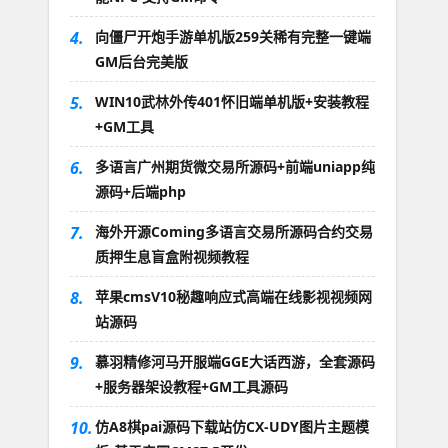
4.
向僵尸开炮手游单机版259关稀有完整一键端
GM后台完美版
5.
WIN10武林外传401怀旧端单机版+安装教程
+GM工具
6.
多语言广州期货微交易所源码+前端uniapp纯
源码+后端php
7.
海外开源Coming多语言交易所源码合约交易
质押生息盲盒附视频教程
8.
苹果cmsV10秘趣响应式高端在线影视视频网
站源码
9.
慕羽精修河马开服端GGE大话西游，全套源码
+服务器架设教程+GM工具源码
10.
仿A8棋pai源码下载站仿CX-UDY图片主题模