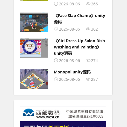
2026-08-06
266
《Face Slap Champ》unity
源码
2026-08-06
302
《Girl Dress Up Salon Dish
Washing and Painting》
unity源码
2026-08-06
274
Monopol unity源码
2026-08-06
287