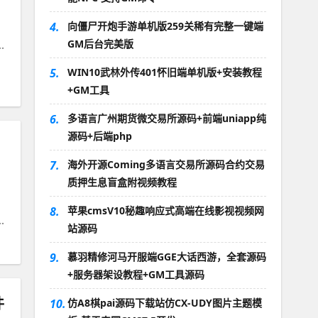
4.
向僵尸开炮手游单机版259关稀有完整一键端
GM后台完美版
完整
5.
WIN10武林外传401怀旧端单机版+安装教程
+GM工具
6.
多语言广州期货微交易所源码+前端uniapp纯
源码+后端php
7.
海外开源Coming多语言交易所源码合约交易
质押生息盲盒附视频教程
8.
苹果cmsV10秘趣响应式高端在线影视视频网
三合一
站源码
9.
慕羽精修河马开服端GGE大话西游，全套源码
+服务器架设教程+GM工具源码
件
10.
仿A8棋pai源码下载站仿CX-UDY图片主题模