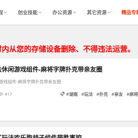
程
创业技能
办公资源
其它资源
精品专
的存储设备删除、不得违法运营。
法休闲游戏组件-麻将字牌扑克带亲友圈
游戏组件-麻将字牌扑克带亲友圈
417
#
湖南
#
玩法
#
扑克
#
亲友
#
麻将
区玩法欢乐跑胡子组件带胜率控