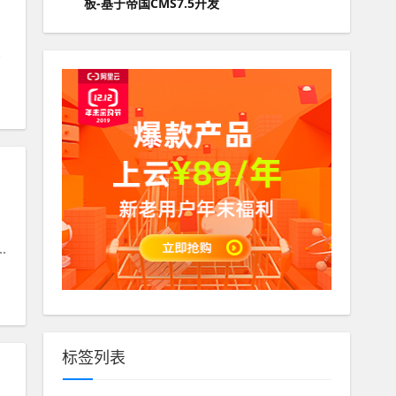
板-基于帝国CMS7.5开发
扑克
包】
#
从新
标签列表