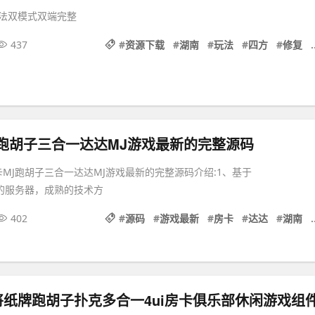
法双模式双端完整
437
#
资源下载
#
湖南
#
玩法
#
四方
#
修复
#
跑胡子三合一达达MJ游戏最新的完整源码
卡MJ跑胡子三合一达达MJ游戏最新的完整源码介绍:1、基于
QL的服务器，成熟的技术方
402
#
源码
#
游戏最新
#
房卡
#
达达
#
湖南
#
纸牌跑胡子扑克多合一4ui房卡俱乐部休闲游戏组