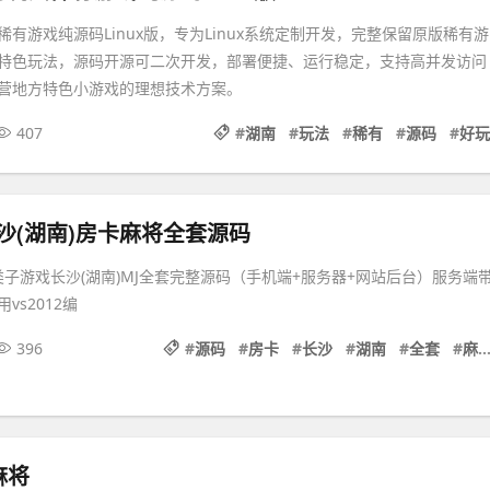
有游戏纯源码Linux版，专为Linux系统定制开发，完整保留原版稀有游
特色玩法，源码开源可二次开发，部署便捷、运行稳定，支持高并发访问
营地方特色小游戏的理想技术方案。
407
#
湖南
#
玩法
#
稀有
#
源码
#
好玩
长沙(湖南)房卡麻将全套源码
卡类子游戏长沙(湖南)MJ全套完整源码（手机端+服务器+网站后台）服务端
vs2012编
396
#
源码
#
房卡
#
长沙
#
湖南
#
全套
#
麻将
麻将