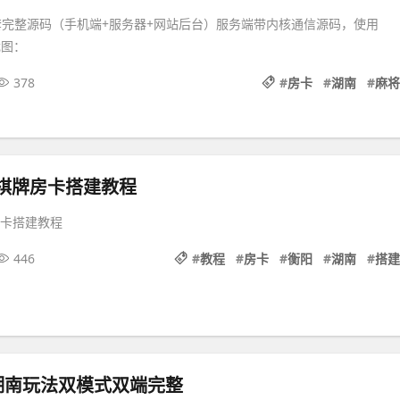
全套完整源码（手机端+服务器+网站后台）服务端带内核通信源码，使用
截图：
378
#
房卡
#
湖南
#
麻将
棋牌房卡搭建教程
房卡搭建教程
446
#
教程
#
房卡
#
衡阳
#
湖南
#
搭建
湖南玩法双模式双端完整