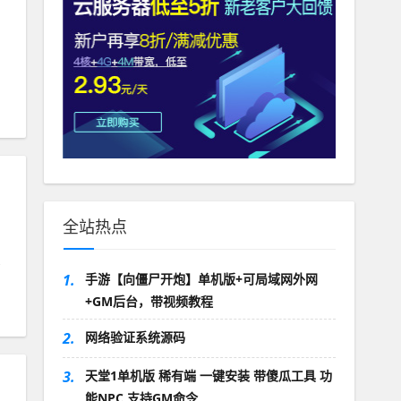
全站热点
1.
手游【向僵尸开炮】单机版+可局域网外网
+GM后台，带视频教程
2.
网络验证系统源码
3.
天堂1单机版 稀有端 一键安装 带傻瓜工具 功
能NPC 支持GM命令