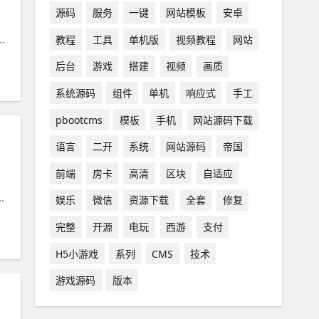
源码
服务
一键
网站模板
安卓
教程
工具
单机版
视频教程
网站
组件
#
游戏
后台
游戏
搭建
视频
画质
系统源码
组件
单机
响应式
手工
pbootcms
模板
手机
网站源码下载
语言
二开
系统
网站源码
帝国
前端
房卡
高清
区块
自适应
胡子
娱乐
微信
资源下载
全套
修复
完整
开源
电玩
西游
支付
H5小游戏
系列
CMS
技术
游戏源码
版本