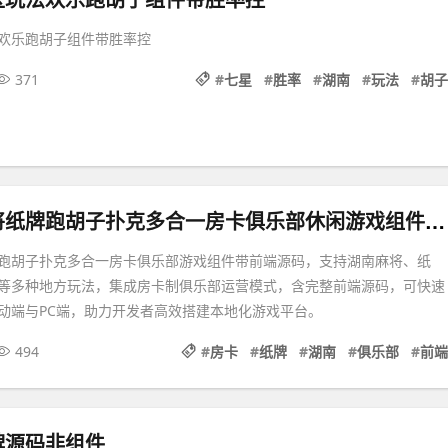
欢乐跑胡子组件带胜率控
371
#
七星
#
胜率
#
湖南
#
玩法
#
胡子
爱玩湖南麻将纸牌跑胡子扑克多合一房卡俱乐部休闲游戏组件带前端源码
跑胡子扑克多合一房卡俱乐部游戏组件带前端源码，支持湖南麻将、纸
等多种地方玩法，集成房卡制俱乐部运营模式，含完整前端源码，可快速
动端与PC端，助力开发者高效搭建本地化游戏平台。
494
#
房卡
#
纸牌
#
湖南
#
俱乐部
#
前端
牌源码非组件