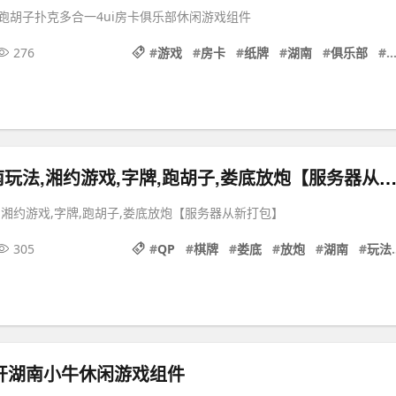
跑胡子扑克多合一4ui房卡俱乐部休闲游戏组件
276
#
游戏
#
房卡
#
纸牌
#
湖南
#
俱乐部
#
地方麻将湖南玩法,湘约游戏,字牌,跑胡子,娄底放炮【服务器从新打
,湘约游戏,字牌,跑胡子,娄底放炮【服务器从新打包】
305
#
QP
#
棋牌
#
娄底
#
放炮
#
湖南
#
玩法
二开湖南小牛休闲游戏组件