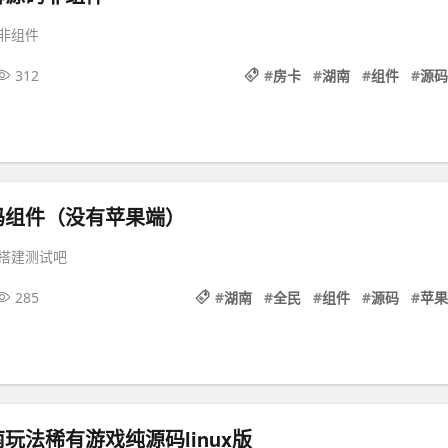
非组件
312
#
房卡
#
湖南
#
组件
#
源码
码组件（没有苹果端）
搭建测试吧
285
#
湖南
#
全民
#
组件
#
源码
#
苹果
玩法稀有游戏纯源码linux版