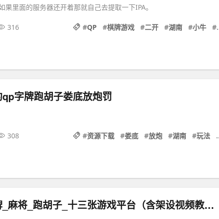
如果里面的服务器还开着那就自己去提取一下IPA。
316
#
QP
#
棋牌游戏
#
二开
#
湖南
#
小牛
#
qp字牌跑胡子娄底放炮罚
308
#
资源下载
#
娄底
#
放炮
#
湖南
#
玩法
#
湖南衡阳字牌_麻将_跑胡子_十三张游戏平台（含架设视频教程）