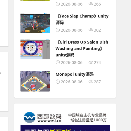
2026-08-06
266
《Face Slap Champ》unity
源码
2026-08-06
302
《Girl Dress Up Salon Dish
Washing and Painting》
unity源码
2026-08-06
274
带
Monopol unity源码
2026-08-06
287