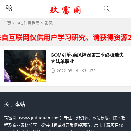
乘风大全 - 乘风相关资源下载
首页
> TAG信息列表 > 乘风
自互联网仅供用户学习研究、请获得资源2
GOM引擎-乘风神器第二季终极迷失
大陆单职业
2022-03-19
472
关于本站
玖富圈（www.jiufuquan.com）专注手游资源、网站模版、技术教
程及商业素材分享，提供棋牌游戏开发框架源码、房卡电玩项目代