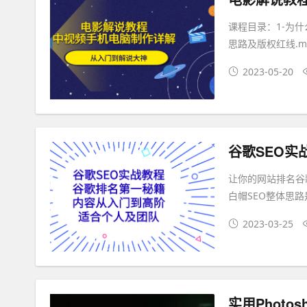
课程目录：1-为什
思路及版权红线.mp
2023-05-20
让你的网站排名谷歌
白帽SEO整体思
2023-03-25
实用Photo