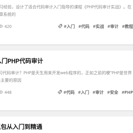
习经验，设计了适合代码审计入门指导的课程《PHP代码审计实战》。在
章系统的
420
#
入门
#
代码
#
实战
#
审计
#
教程
门PHP代码审计
习代码审计？PHP是天生用来开发web程序的，正如之前的梗”PHP是世界
最主要的原因
448
#
代码
#
入门
#
审计
#
安全
#
PHP
rk抓包从入门到精通