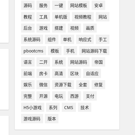
源码
服务
一键
网站模板
安卓
教程
工具
单机版
视频教程
网站
后台
游戏
搭建
视频
画质
系统源码
组件
单机
响应式
手工
pbootcms
模板
手机
网站源码下载
语言
二开
系统
网站源码
帝国
前端
房卡
高清
区块
自适应
娱乐
微信
资源下载
全套
修复
完整
开源
电玩
西游
支付
H5小游戏
系列
CMS
技术
游戏源码
版本