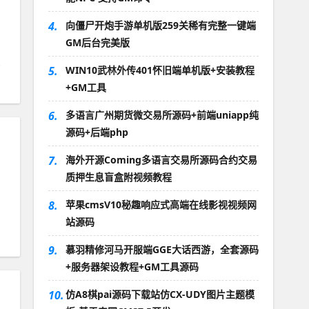
4.
向僵尸开炮手游单机版259关稀有完整一键端
GM后台完美版
5.
WIN10武林外传401怀旧端单机版+安装教程
+GM工具
6.
多语言广州期货微交易所源码+前端uniapp纯
源码+后端php
7.
海外开源Coming多语言交易所源码合约交易
质押生息盲盒附视频教程
8.
苹果cmsV10秘趣响应式高端在线影视视频网
站源码
9.
慕羽精修河马开服端GGE大话西游，全套源码
+服务器架设教程+GM工具源码
10.
仿A8棋pai源码下载站仿CX-UDY图片主题模