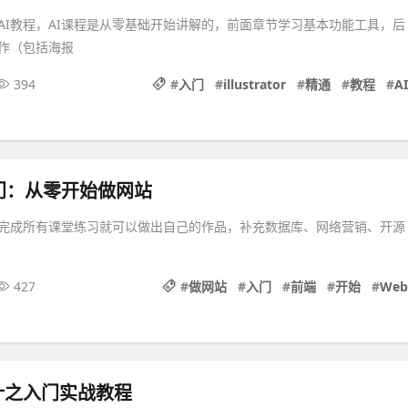
AI教程，AI课程是从零基础开始讲解的，前面章节学习基本功能工具，后
作（包括海报
394
#
入门
#
illustrator
#
精通
#
教程
#
AI
门：从零开始做网站
完成所有课堂练习就可以做出自己的作品，补充数据库、网络营销、开源
427
#
做网站
#
入门
#
前端
#
开始
#
Web
计之入门实战教程