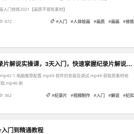
画入门修炼2021【画质不错有素材】
472
#
入门
#
人体绘画
#
画质
#
画画
#
修炼
石头纪实·纪录片解说实操课，3天入门，快速掌握纪录片解说视频制作
mp42-1.电脑推荐配置.mp43-软件的安装及调试.mp44-获取原素材地
取.mp46-新
362
#
纪录片
#
视频制作
#
入门
#
解说
#
纪实
rator入门到精通教程