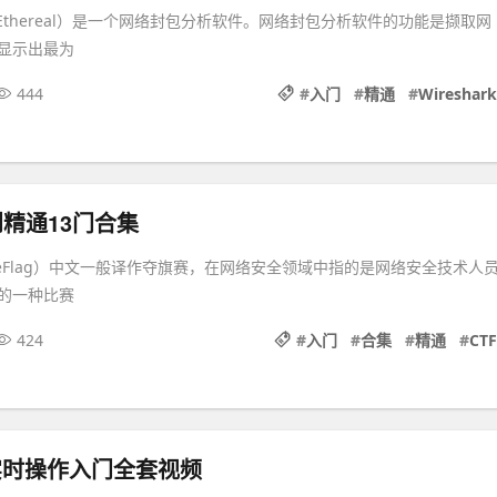
（前称Ethereal）是一个网络封包分析软件。网络封包分析软件的功能是撷取网
显示出最为
444
#
入门
#
精通
#
Wireshark
到精通13门合集
reTheFlag）中文一般译作夺旗赛，在网络安全领域中指的是网络安全技术人
的一种比赛
424
#
入门
#
合集
#
精通
#
CTF
ad实时操作入门全套视频