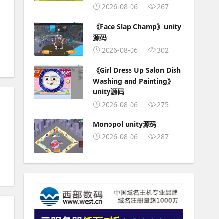
2026-08-06
267
《Face Slap Champ》unity
源码
2026-08-06
302
《Girl Dress Up Salon Dish
Washing and Painting》
unity源码
2026-08-06
275
Monopol unity源码
2026-08-06
287