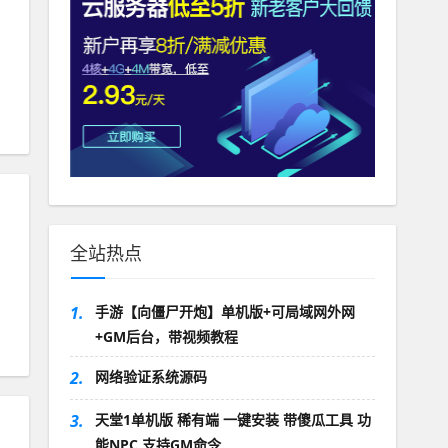
全站热点
1.
手游【向僵尸开炮】单机版+可局域网外网
+GM后台，带视频教程
2.
网络验证系统源码
3.
天堂1单机版 稀有端 一键安装 带傻瓜工具 功
能NPC 支持GM命令