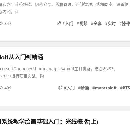
精品课程包含：系统移植、内核介绍、线程管理、时钟管理、线程同步、设备使
d核心内容，让
347
#
入门
#
视频
#
全套
#
实时
#
操作
sploit从入门到精通
osoftOnenote+Mindmanager/Xmind工具讲解，结合GNS3、
ireshark进行项目实战，抛
499
#
入门
#
精通
#
metasploit
#
BT5
系统教学绘画基础入门：光线概括(上)