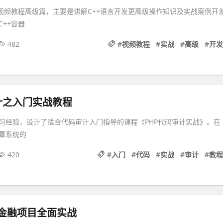
战视频教程高级篇，主要是讲解C++语言开发更高级操作知识及实战案例开
++容器
482
#
视频教程
#
实战
#
高级
#
开发
计之入门实战教程
习经验，设计了适合代码审计入门指导的课程《PHP代码审计实战》。在
章系统的
420
#
入门
#
代码
#
实战
#
审计
#
教程
级金融项目全面实战