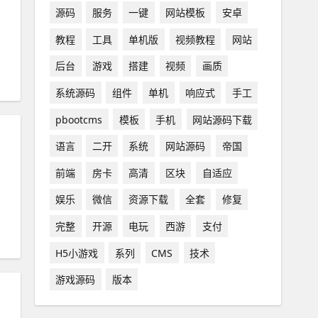
。
源码
服务
一键
网站模板
安卓
教程
工具
单机版
视频教程
网站
后台
游戏
搭建
视频
画质
系统源码
组件
单机
响应式
手工
pbootcms
模板
手机
网站源码下载
语言
二开
系统
网站源码
帝国
前端
房卡
高清
区块
自适应
娱乐
微信
资源下载
全套
修复
完整
开源
电玩
西游
支付
H5小游戏
系列
CMS
技术
游戏源码
版本