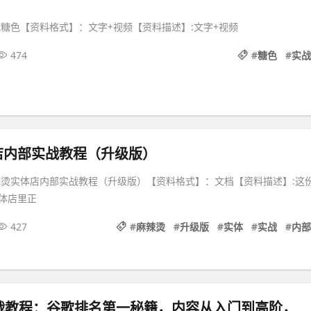
战糖色【资料格式】：文字+视频【资料描述】:文字+视频
474
#
糖色
#
实战
店内部实战教程（升级版）
辣烫实体店内部实战教程（升级版）【资料格式】：文档【资料描述】:这
体店里正
427
#
麻辣烫
#
升级版
#
实体
#
实战
#
内部
谷歌SEO实战教程：谷歌排名第一秘籍，内容从入门到高阶，适合个人及团队