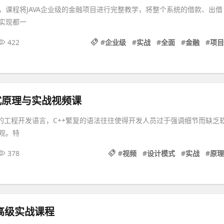
目，课程将JAVA企业级的金融项目进行完整教学，将整个系统的借款、出借
实现都一
422
#
企业级
#
实战
#
全面
#
金融
#
项目
式原理与实战视频课
用的工程开发语言，C++繁复的语法往往使得开发人员过于强调细节而缺乏
观。特
378
#
视频
#
设计模式
#
实战
#
原理
高级实战课程