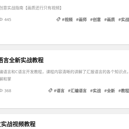
创意实战指南【画质还行只有视频】
445
#
视频
#
画师
#
创意
#
画质
#
实战
语言全新实战教程
编语言和C语言开发教程，课程内容清晰的讲解了汇报语言的各个知识点
解和掌
368
#
语言
#
汇编语言
#
实战
#
全新
#
教程
发实战视频教程