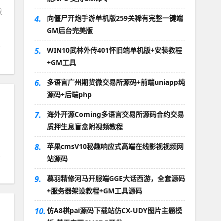
发
4.
向僵尸开炮手游单机版259关稀有完整一键端
GM后台完美版
5.
WIN10武林外传401怀旧端单机版+安装教程
+GM工具
6.
多语言广州期货微交易所源码+前端uniapp纯
源码+后端php
7.
海外开源Coming多语言交易所源码合约交易
质押生息盲盒附视频教程
8.
苹果cmsV10秘趣响应式高端在线影视视频网
站源码
9.
慕羽精修河马开服端GGE大话西游，全套源码
+服务器架设教程+GM工具源码
10.
仿A8棋pai源码下载站仿CX-UDY图片主题模