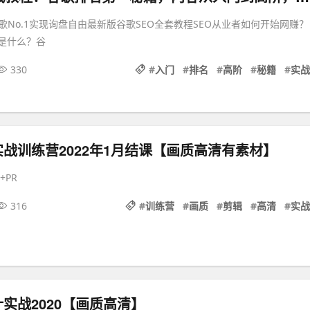
No.1实现询盘自由最新版谷歌SEO全套教程SEO从业者如何开始网赚？
路是什么？谷
330
#
入门
#
排名
#
高阶
#
秘籍
#
实战
战训练营2022年1月结课【画质高清有素材】
+PR
316
#
训练营
#
画质
#
剪辑
#
高清
#
实战
实战2020【画质高清】