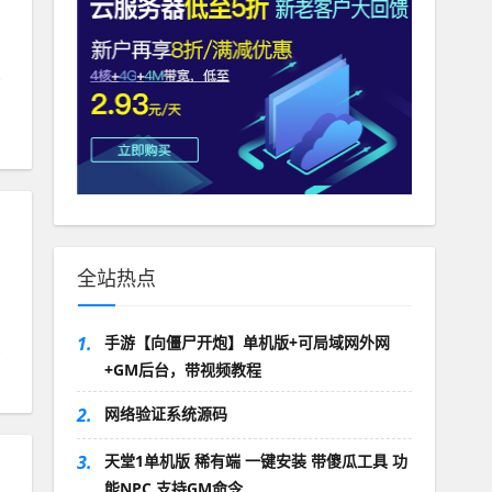
，
全站热点
1.
手游【向僵尸开炮】单机版+可局域网外网
+GM后台，带视频教程
2.
网络验证系统源码
3.
天堂1单机版 稀有端 一键安装 带傻瓜工具 功
能NPC 支持GM命令