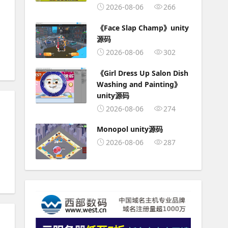
2026-08-06
266
《Face Slap Champ》unity
源码
2026-08-06
302
《Girl Dress Up Salon Dish
Washing and Painting》
unity源码
素材】
2026-08-06
274
Monopol unity源码
2026-08-06
287